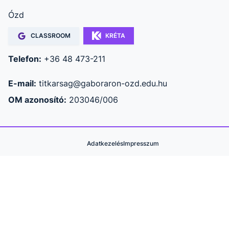
Ózd
CLASSROOM
KRÉTA
Telefon:
+36 48 473-211
E-mail:
titkarsag@gaboraron-ozd.edu.hu
OM azonosító:
203046/006
Adatkezelés
Impresszum