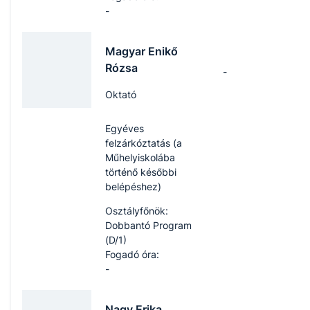
-
Magyar Enikő
Rózsa
-
Oktató
Egyéves
felzárkóztatás (a
Műhelyiskolába
történő későbbi
belépéshez)
Osztályfőnök:
Dobbantó Program
(D/1)
Fogadó óra:
-
Nagy Erika