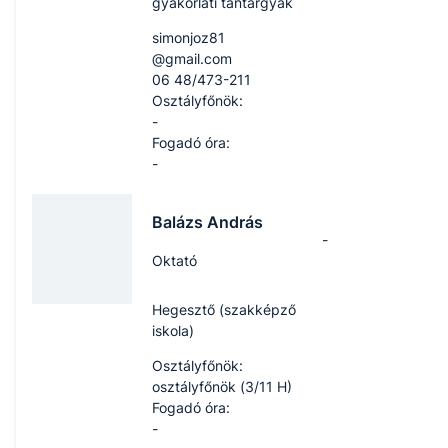
gyakorlati tantárgyak
simonjoz81​
@gmail.com
06 48/473-211
Osztályfőnök:
-
Fogadó óra:
-
Balázs András
-
Oktató
Hegesztő (szakképző
iskola)
Osztályfőnök:
osztályfőnök (3/11 H)
Fogadó óra:
-