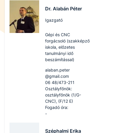
Dr. Alabán Péter
Igazgató
Gépi és CNC
forgácsoló (szakképző
iskola, előzetes
tanulmányi idő
beszámítással)
alaban.peter​
@gmail.com
06 48/473-211
Osztályfőnök:
osztályfőnök (1/G-
CNC), (F/12 E)
Fogadó óra:
-
Széphalmi Erika