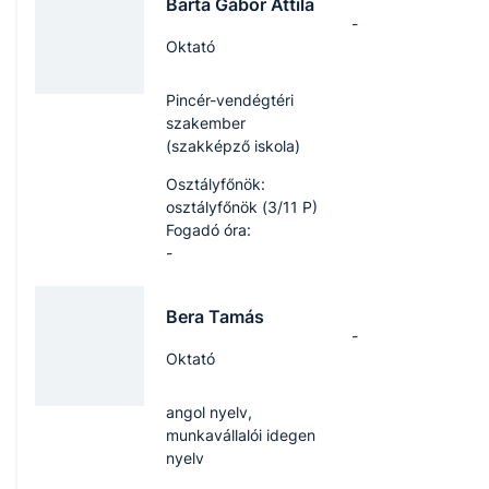
Barta Gábor Attila
-
Oktató
Pincér-vendégtéri
szakember
(szakképző iskola)
Osztályfőnök:
osztályfőnök (3/11 P)
Fogadó óra:
-
Bera Tamás
-
Oktató
angol nyelv,
munkavállalói idegen
nyelv