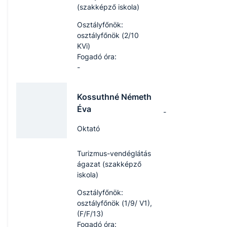
(szakképző iskola)
Osztályfőnök:
osztályfőnök (2/10
KVi)
Fogadó óra:
-
Kossuthné Németh
Éva
-
Oktató
Turizmus-vendéglátás
ágazat (szakképző
iskola)
Osztályfőnök:
osztályfőnök (1/9/ V1),
(F/F/13)
Fogadó óra: