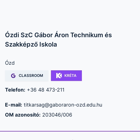
Ózdi SzC Gábor Áron Technikum és
Szakképző Iskola
Ózd
CLASSROOM
KRÉTA
Telefon:
+36 48 473-211
E-mail:
titkarsag@gaboraron-ozd.edu.hu
OM azonosító:
203046/006