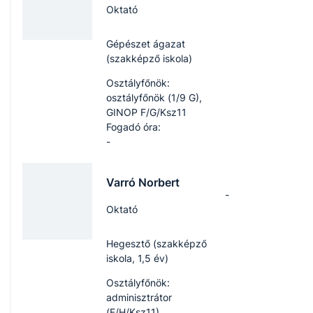
Oktató
Gépészet ágazat
(szakképző iskola)
Osztályfőnök:
osztályfőnök (1/9 G),
GINOP F/G/Ksz11
Fogadó óra:
-
Varró Norbert
-
Oktató
Hegesztő (szakképző
iskola, 1,5 év)
Osztályfőnök:
adminisztrátor
(F/H/Ksz11)