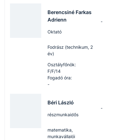
Berencsiné Farkas
Adrienn
-
Oktató
Fodrász (technikum, 2
év)
Osztályfőnök:
F/F/14
Fogadó óra:
-
Béri László
-
részmunkaidős
matematika,
munkavállalói