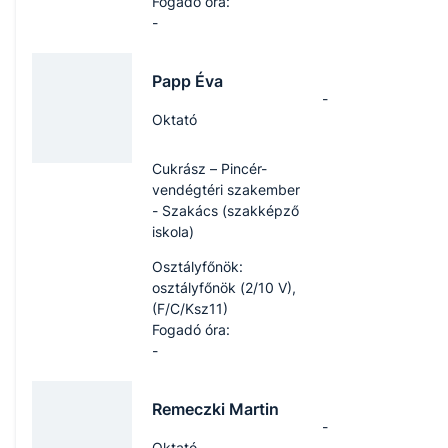
Fogadó óra:
-
Papp Éva
-
Oktató
Cukrász – Pincér-
vendégtéri szakember
- Szakács (szakképző
iskola)
Osztályfőnök:
osztályfőnök (2/10 V),
(F/C/Ksz11)
Fogadó óra:
-
Remeczki Martin
-
Oktató