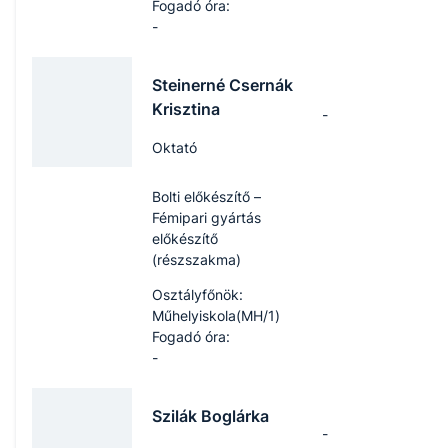
Fogadó óra:
-
Steinerné Csernák
Krisztina
-
Oktató
Bolti előkészítő –
Fémipari gyártás
előkészítő
(részszakma)
Osztályfőnök:
Műhelyiskola(MH/1)
Fogadó óra:
-
Szilák Boglárka
-