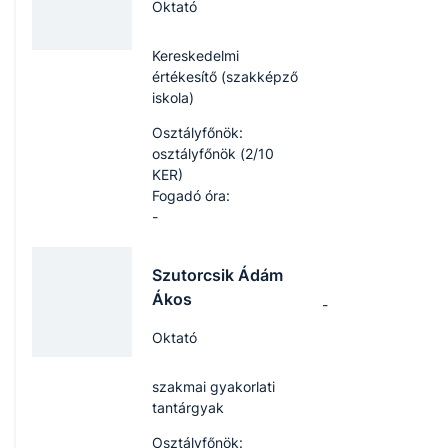
Oktató
Kereskedelmi
értékesítő (szakképző
iskola)
Osztályfőnök:
osztályfőnök (2/10
KER)
Fogadó óra:
-
Szutorcsik Ádám
Ákos
-
Oktató
szakmai gyakorlati
tantárgyak
Osztályfőnök: