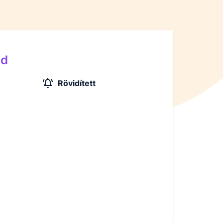
nd
Rövidített