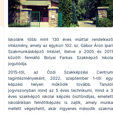
Iskolánk több mint 130 éves múlttal rendelkező
intézmény, amely az egykori 102. sz. Gábor Áron Ipari
Szakmunkásképző Intézet, illetve a 2005 és 2011
között fennálló Bolyai Farkas Szakképző Iskola
jogutódja.
2015-től, az Ózdi Szakképzési Centrum
tagintézményeként, 2022. szeptember 1-től egy
képzési helyen működik tovább. Tanulói
jogviszonyban mind az 5 éves technikumi, mind a 3
éves szakképző iskolai képzés ösztöndíjas, emellett
iskolánkban felnőttképzés is zajlik, amely munka
mellett végezhető, akár ingyenes második szakma