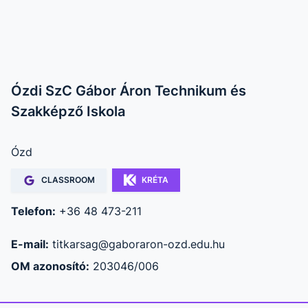
Ózdi SzC Gábor Áron Technikum és
Szakképző Iskola
Ózd
CLASSROOM
KRÉTA
Telefon:
+36 48 473-211
E-mail:
titkarsag@gaboraron-ozd.edu.hu
OM azonosító:
203046/006