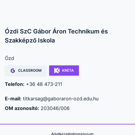
Ózdi SzC Gábor Áron Technikum és
Szakképző Iskola
Ózd
CLASSROOM
KRÉTA
Telefon:
+36 48 473-211
E-mail:
titkarsag@gaboraron-ozd.edu.hu
OM azonosító:
203046/006
Adatkezelés
Impresszum