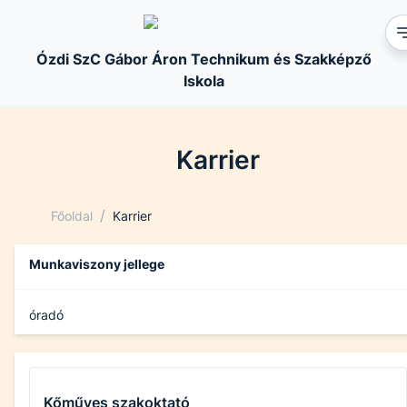
Ózdi SzC Gábor Áron Technikum és Szakképző
Iskola
Karrier
/
Főoldal
Karrier
Munkaviszony jellege
óradó
Kőműves szakoktató