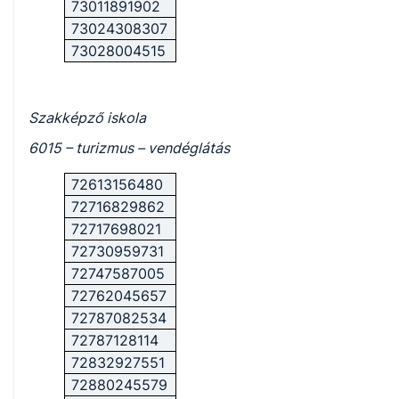
73011891902
73024308307
73028004515
Szakképző iskola
6015 – turizmus – vendéglátás
72613156480
72716829862
72717698021
72730959731
72747587005
72762045657
72787082534
72787128114
72832927551
72880245579