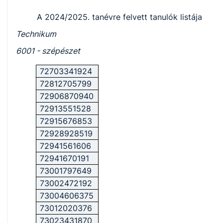
A 2024/2025. tanévre felvett tanulók listája
Technikum
6001 - szépészet
72703341924
72812705799
72906870940
72913551528
72915676853
72928928519
72941561606
72941670191
73001797649
73002472192
73004606375
73012020376
73023431870