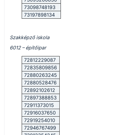
73098748193
73197898134
Szakképző iskola
6012 – építőipar
72812229087
72835809856
72880263245
72880528476
72892102612
72897388853
72911373015
72916037650
72919254010
72946767499