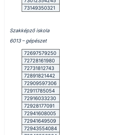
73012354245
73149350321
Szakképző iskola
6013 – gépészet
72697579250
72728161980
72731812743
72891821442
72909597306
72911785054
72916033230
72928177091
72941608005
72941649509
72943554084