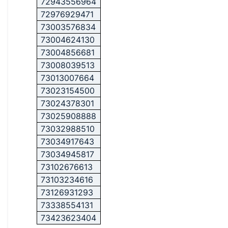
72943556964
72976929471
73003576834
73004624130
73004856681
73008039513
73013007664
73023154500
73024378301
73025908888
73032988510
73034917643
73034945817
73102676613
73103234616
73126931293
73338554131
73423623404