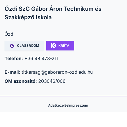
Ózdi SzC Gábor Áron Technikum és
Szakképző Iskola
Ózd
CLASSROOM
KRÉTA
Telefon:
+36 48 473-211
E-mail:
titkarsag@gaboraron-ozd.edu.hu
OM azonosító:
203046/006
Adatkezelés
Impresszum