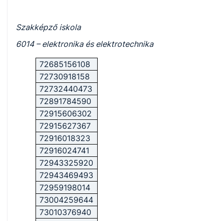
Szakképző iskola
6014 – elektronika és elektrotechnika
72685156108
72730918158
72732440473
72891784590
72915606302
72915627367
72916018323
72916024741
72943325920
72943469493
72959198014
73004259644
73010376940