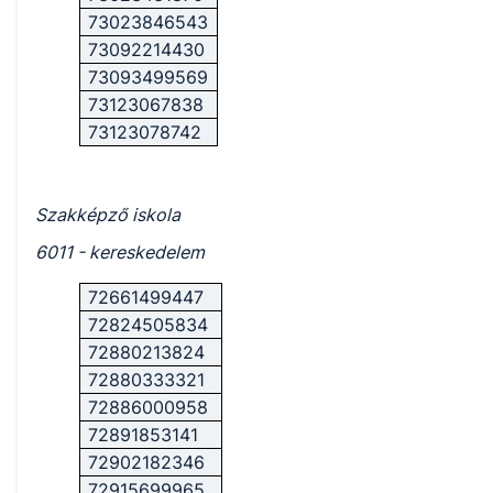
73023846543
73092214430
73093499569
73123067838
73123078742
Szakképző iskola
6011 - kereskedelem
72661499447
72824505834
72880213824
72880333321
72886000958
72891853141
72902182346
72915699965